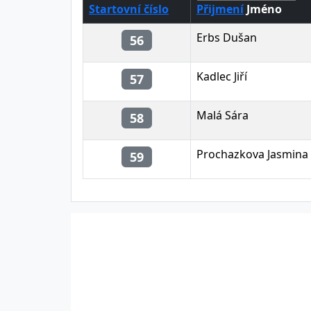
Startovní číslo
Přijmení
Jméno
Erbs Dušan
56
Kadlec Jiří
57
Malá Sára
58
Prochazkova Jasmina
59