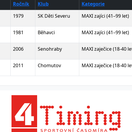
Ročník
Klub
Kategorie
1979
SK Děti Severu
MAXI zajíci (41–99 let)
1981
Běhavci
MAXI zajíci (41–99 let)
2006
Senohraby
MAXI zaječice (18-40 le
2011
Chomutov
MAXI zaječice (18-40 le