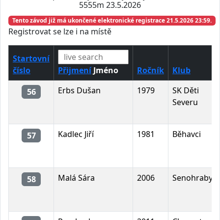
5555m 23.5.2026
Tento závod již má ukončené elektronické registrace 21.5.2026 23:59.
Registrovat se lze i na místě
Startovní
číslo
Přijmení
Jméno
Ročník
Klub
Erbs Dušan
1979
SK Děti
56
Severu
Kadlec Jiří
1981
Běhavci
57
Malá Sára
2006
Senohraby
58