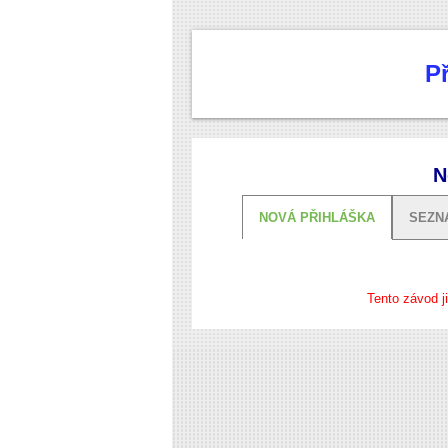
P
N
NOVÁ PŘIHLÁŠKA
SEZN
Tento závod j