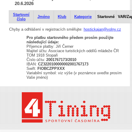
20.6.2026
Startovní
Jméno
Klub
Kategorie
Startovné
VAR/Za
číslo
Chyby a odhlášení v registracích směřujte:
hostickajan@volny.cz
Pro platbu startovného předem prosím použijte
následující údaje:
Příjemce platby: Jiří Černer
Majitel účtu: Asociace turistických oddílů mládeže ČR
TOM 1918 Stopaři
Číslo účtu:
2001767173/2010
IBAN:
CZ3220100000002001767173
Swift:
FIOBCZPPXXX
Variabilní symbol: viz výše (v poznámce uveďte prosím
Vaše jméno)