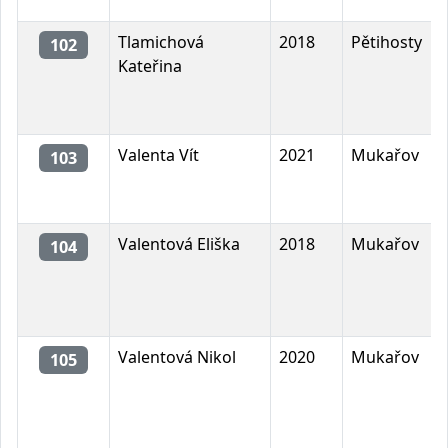
Tlamichová
2018
Pětihosty
102
Kateřina
Valenta Vít
2021
Mukařov
103
Valentová Eliška
2018
Mukařov
104
Valentová Nikol
2020
Mukařov
105