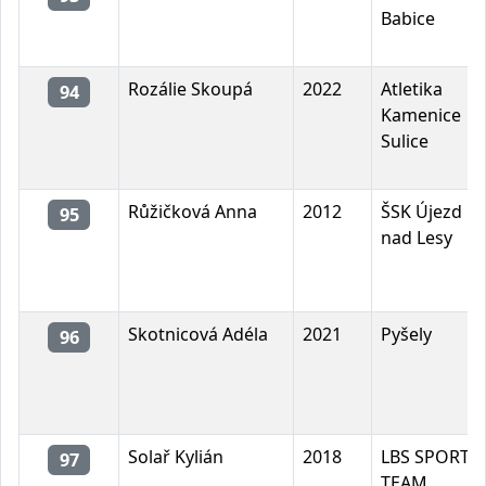
Babice
Rozálie Skoupá
2022
Atletika
94
Kamenice
Sulice
Růžičková Anna
2012
ŠSK Újezd
95
nad Lesy
Skotnicová Adéla
2021
Pyšely
96
Solař Kylián
2018
LBS SPORT
97
TEAM