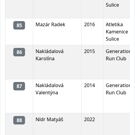
Sulice
Mazár Radek
2016
Atletika
85
Kamenice
Sulice
Nakládalová
2015
Generation
86
Karolína
Run Club
Nakládalová
2014
Generation
87
Valentýna
Run Club
Nídr Matyáš
2022
88