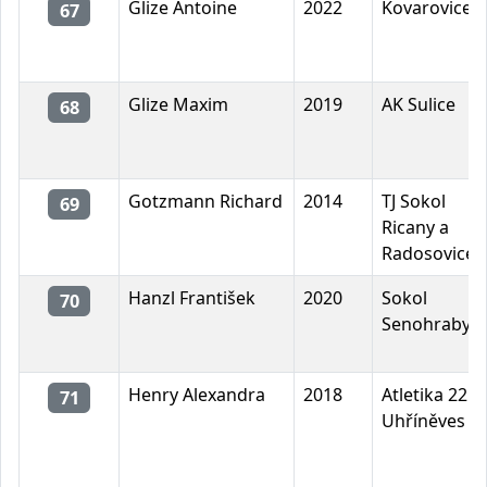
Glize Antoine
2022
Kovarovice
67
Glize Maxim
2019
AK Sulice
68
Gotzmann Richard
2014
TJ Sokol
69
Ricany a
Radosovice
Hanzl František
2020
Sokol
70
Senohraby
Henry Alexandra
2018
Atletika 22
71
Uhříněves