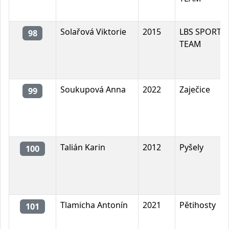
Solařová Viktorie
2015
LBS SPORT
98
TEAM
Soukupová Anna
2022
Zaječice
99
Talián Karin
2012
Pyšely
100
Tlamicha Antonín
2021
Pětihosty
101