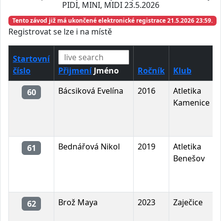
PIDI, MINI, MIDI 23.5.2026
Tento závod již má ukončené elektronické registrace 21.5.2026 23:59.
Registrovat se lze i na místě
Startovní
číslo
Přijmení
Jméno
Ročník
Klub
Bácsiková Evelína
2016
Atletika
60
Kamenice
Bednářová Nikol
2019
Atletika
61
Benešov
Brož Maya
2023
Zaječice
62