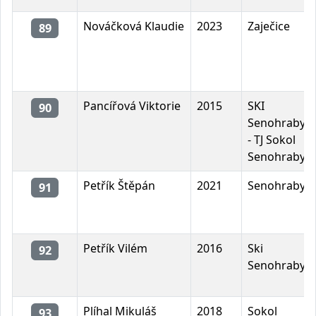
Nováčková Klaudie
2023
Zaječice
89
Pancířová Viktorie
2015
SKI
90
Senohraby
- TJ Sokol
Senohraby
Petřík Štěpán
2021
Senohraby
91
Petřík Vilém
2016
Ski
92
Senohraby
Plíhal Mikuláš
2018
Sokol
93