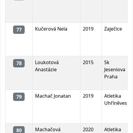
Kučerová Nela
2019
Zaječice
77
Loukotová
2015
Sk
78
Anastázie
Jeseniova
Praha
Machač Jonatan
2019
Atletika
79
Uhříněves
Machačová
2020
Atletika
80