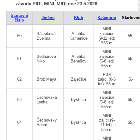
závody PIDI, MINI, MIDI dne 23.5.2026
Startovní
Jméno
Klub
Kategorie
Startovn
číslo
MINI
Bácsiková
Atletika
zaječice
60
55,-
Evelína
Kamenice
(9-11 let):
555 m
MINI
Bednářová
Atletika
zaječice
61
55,-
Nikol
Benešov
(6-8 let):
555 m
PIDI
62
Brož Maya
Zaječice
zajíci (0-5
5,-
let): 55 m
MINI
Čechovská
zaječice
63
Bystřica
55,-
Lenka
(6-8 let):
555 m
MINI
Čechovský
zajíci (9-
64
Bystřica
55,-
Adam
11 let):
555 m
MINI