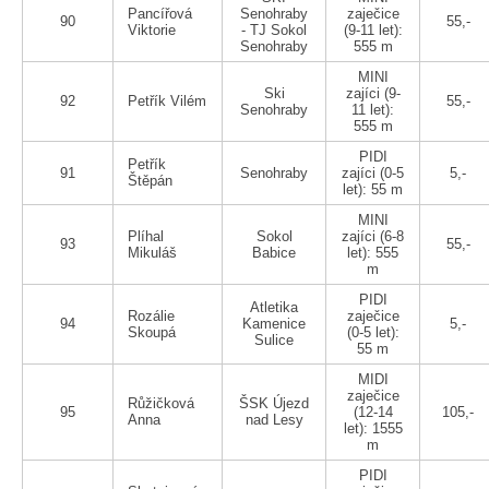
Pancířová
Senohraby
zaječice
90
55,-
Viktorie
- TJ Sokol
(9-11 let):
Senohraby
555 m
MINI
Ski
zajíci (9-
92
Petřík Vilém
55,-
Senohraby
11 let):
555 m
PIDI
Petřík
91
Senohraby
zajíci (0-5
5,-
Štěpán
let): 55 m
MINI
Plíhal
Sokol
zajíci (6-8
93
55,-
Mikuláš
Babice
let): 555
m
PIDI
Atletika
Rozálie
zaječice
94
Kamenice
5,-
Skoupá
(0-5 let):
Sulice
55 m
MIDI
zaječice
Růžičková
ŠSK Újezd
95
(12-14
105,-
Anna
nad Lesy
let): 1555
m
PIDI