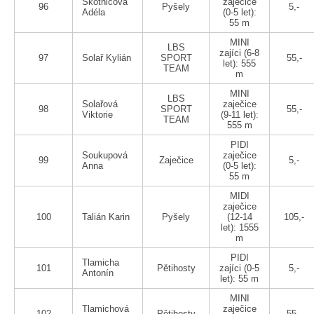
Skotnicová
zaječice
96
Pyšely
5,-
Adéla
(0-5 let):
55 m
MINI
LBS
zajíci (6-8
97
Solař Kylián
SPORT
55,-
let): 555
TEAM
m
MINI
LBS
Solařová
zaječice
98
SPORT
55,-
Viktorie
(9-11 let):
TEAM
555 m
PIDI
Soukupová
zaječice
99
Zaječice
5,-
Anna
(0-5 let):
55 m
MIDI
zaječice
100
Talián Karin
Pyšely
(12-14
105,-
let): 1555
m
PIDI
Tlamicha
101
Pětihosty
zajíci (0-5
5,-
Antonín
let): 55 m
MINI
Tlamichová
zaječice
102
Pětihosty
55,-