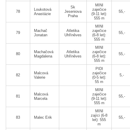
MINI
Sk
Loukotová
zaječice
78
Jeseniova
55,-
Anastázie
(9-11 let):
Praha
555 m
MINI
Machač
Atletika
zaječice
79
55,-
Jonatan
Uhříněves
(6-8 let):
555 m
MINI
Machačová
Atletika
zaječice
80
55,-
Magdalena
Uhříněves
(6-8 let):
555 m
PIDI
Malcová
zaječice
82
5,-
Valerie
(0-5 let):
55 m
MINI
Malcová
zaječice
81
55,-
Marcela
(9-11 let):
555 m
MINI
zajíci (6-8
83
Malec Erik
55,-
let): 555
m