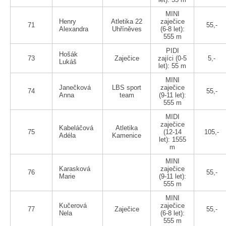
MINI
Henry
Atletika 22
zaječice
71
55,-
Alexandra
Uhříněves
(6-8 let):
555 m
PIDI
Hošák
73
Zaječice
zajíci (0-5
5,-
Lukáš
let): 55 m
MINI
Janečková
LBS sport
zaječice
74
55,-
Anna
team
(9-11 let):
555 m
MIDI
zaječice
Kabeláčová
Atletika
75
(12-14
105,-
Adéla
Kamenice
let): 1555
m
MINI
Karasková
zaječice
76
55,-
Marie
(9-11 let):
555 m
MINI
Kučerová
zaječice
77
Zaječice
55,-
Nela
(6-8 let):
555 m