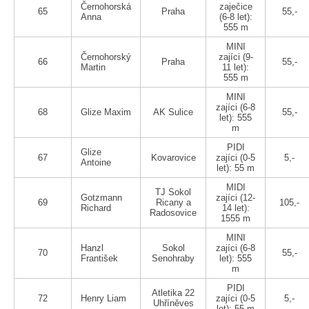
Černohorská
zaječice
65
Praha
55,-
Anna
(6-8 let):
555 m
MINI
Černohorský
zajíci (9-
66
Praha
55,-
Martin
11 let):
555 m
MINI
zajíci (6-8
68
Glize Maxim
AK Sulice
55,-
let): 555
m
PIDI
Glize
67
Kovarovice
zajíci (0-5
5,-
Antoine
let): 55 m
MIDI
TJ Sokol
Gotzmann
zajíci (12-
69
Ricany a
105,-
Richard
14 let):
Radosovice
1555 m
MINI
Hanzl
Sokol
zajíci (6-8
70
55,-
František
Senohraby
let): 555
m
PIDI
Atletika 22
72
Henry Liam
zajíci (0-5
5,-
Uhříněves
let): 55 m