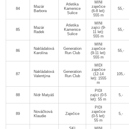
MINI
Atletika
Mazár
zaječice
84
Kamenice
55,-
Barbora
(6-8 let):
Sulice
555 m
MINI
Atletika
Mazár
zajíci (9-
85
Kamenice
55,-
Radek
11 let):
Sulice
555 m
MINI
Nakládalová
Generation
zaječice
86
55,-
Karolína
Run Club
(9-11 let):
555 m
MIDI
zaječice
Nakládalová
Generation
87
(12-14
105,-
Valentýna
Run Club
let): 1555
m
PIDI
88
Nídr Matyáš
zajíci (0-5
5,-
let): 55 m
PIDI
Nováčková
zaječice
89
Zaječice
5,-
Klaudie
(0-5 let):
55 m
SKI
MINI