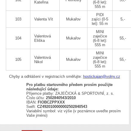
Kateřina
(6-8 let):
555 m
PIDI
103
Valenta Vít
Mukařov
zajíci (0-5
5,-
let): 55 m
MINI
Valentová
zaječice
104
Mukařov
55,-
Eliška
(6-8 let):
555 m
MINI
Valentová
zaječice
105
Mukařov
55,-
Nikol
(6-8 let):
555 m
Chyby a odhlášení v registracích směřujte:
hostickajan@volny.cz
Pro platbu startovného předem prosím použijte
následující údaje:
Příjemce platby: ZAJEČICKÁ & SPORTOVNÍ, z. s.
Číslo účtu:
2502840543/2010
IBAN:
FIOBCZPPXXX
Swift:
CZ4920100000002502840543
Variabilní symbol: viz výše (v poznámce uveďte prosím
Vaše jméno)