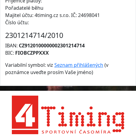
Příjemce platby:
Pořadatelé běhu
Majitel účtu: 4timing.cz s.r.o. IČ: 24698041
Číslo účtu:
2301214714/2010
IBAN:
CZ9120100000002301214714
BIC:
FIOBCZPPXXX
Variabilní symbol: viz
Seznam přihlášených
(v
poznámce uveďte prosím Vaše jméno)