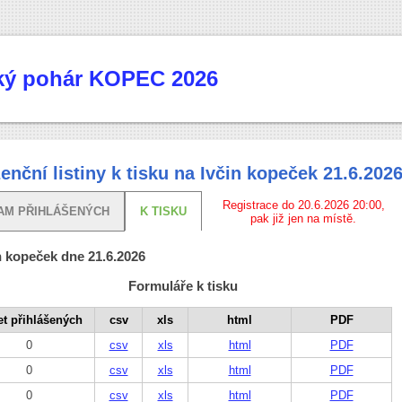
cký pohár KOPEC 2026
enční listiny k tisku na Ivčin kopeček 21.6.202
Registrace do 20.6.2026 20:00,
AM PŘIHLÁŠENÝCH
K TISKU
pak již jen na místě.
n kopeček dne 21.6.2026
Formuláře k tisku
t přihlášených
csv
xls
html
PDF
0
csv
xls
html
PDF
0
csv
xls
html
PDF
0
csv
xls
html
PDF