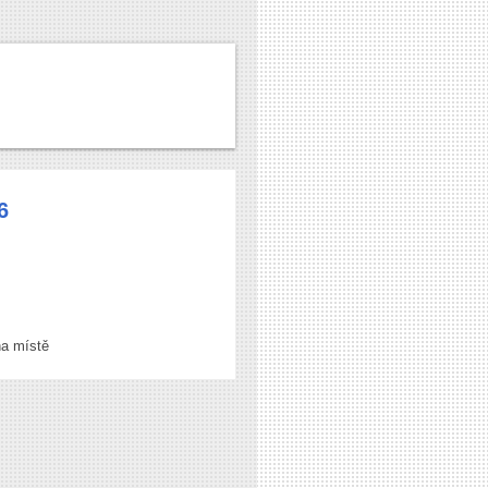
6
na místě