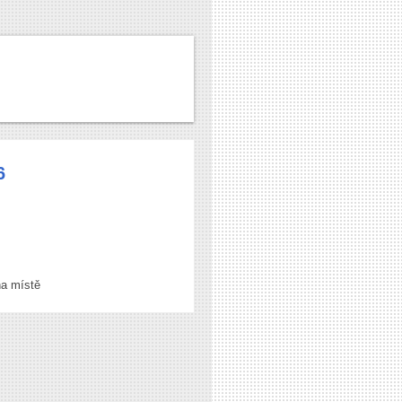
6
na místě