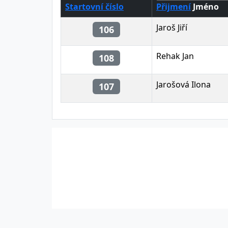
Startovní číslo
Přijmení
Jméno
Jaroš Jiří
106
Rehak Jan
108
Jarošová Ilona
107