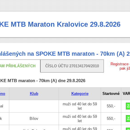
KE MTB Maraton Kralovice 29.8.2026
lášených na SPOKE MTB maraton - 70km (A) 2
Registrace 
AM PŘIHLÁŠENÝCH
ČÍSLO ÚČTU 2701341704/2010
pak ji
KE MTB maraton - 70km (A) dne 29.8.2026
éno
Klub
Kategorie
Startovné
VAR
muži od 40 let do 59
al
550,-
Z
let
muži od 40 let do 59
k
Bílov
550,-
Z
let
muži od 40 let do 59