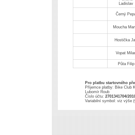
Ladislav
Černý Pep
Moucha Mart
Hostička J
Vopat Mila
Půta Filip
Pro platbu startovného př
Příjemce platby: Bike Club K
Lubomír Roub
Číslo účtu:
2701341704/201
Variabilní symbol: viz výše