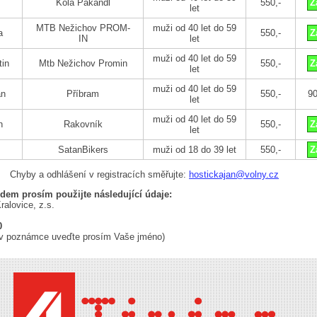
Kola Pakandl
550,-
Z
let
MTB Nežichov PROM-
muži od 40 let do 59
a
550,-
Z
IN
let
muži od 40 let do 59
in
Mtb Nežichov Promin
550,-
Z
let
muži od 40 let do 59
an
Příbram
550,-
9
let
muži od 40 let do 59
n
Rakovník
550,-
Z
let
SatanBikers
muži od 18 do 39 let
550,-
Z
Chyby a odhlášení v registracích směřujte:
hostickajan@volny.cz
edem prosím použijte následující údaje:
ralovice, z.s.
0
 (v poznámce uveďte prosím Vaše jméno)