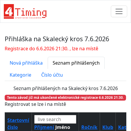
Přihláška na Skalecký kros 7.6.2026
Registrace do 6.6.2026 21:30. , lze na místě
Nová přihláška
Seznam přihlášených
Kategorie
Číslo účtu
Seznam přihlášených na Skalecký kros 7.6.2026
Tento závod již má ukončené elektronické registrace 6.6.2026 21:30.
Registrovat se lze i na místě
Startovní
číslo
Přijmení
Jméno
Ročník
Klub
Kateg