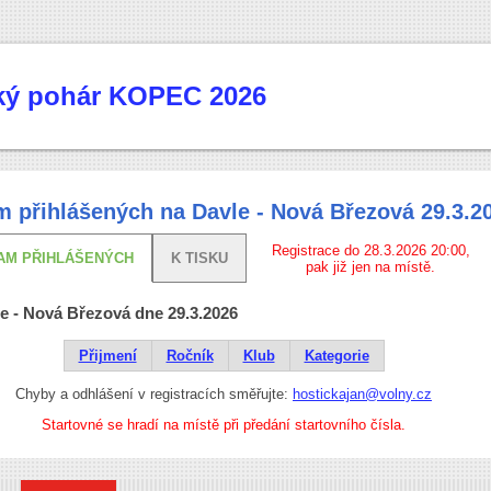
cký pohár KOPEC 2026
 přihlášených na Davle - Nová Březová 29.3.2
Registrace do 28.3.2026 20:00,
AM PŘIHLÁŠENÝCH
K TISKU
pak již jen na místě.
e - Nová Březová dne 29.3.2026
Přijmení
Ročník
Klub
Kategorie
Chyby a odhlášení v registracích směřujte:
hostickajan@volny.cz
Startovné se hradí na místě při předání startovního čísla.