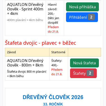
AQUATLON Dřevěný
Hlavní
Nová přihláška
člověk - Sprint 400m
závod:
+ 4km
200,-
2
Přihlášení
Děti: jen
400m plavání + 4km běhu
dospělí
Předem
do 21.8.
Štafeta dvojic - plavec + běžec
Závod
Startovné
AQUATLON Dřevěný
Štafety:
Nová štafeta
člověk - 800m + 8km
400,-
Předem
Štafeta dvojic 800 m plavání
2
Štafety
do 21.8.
+ 8km běhu