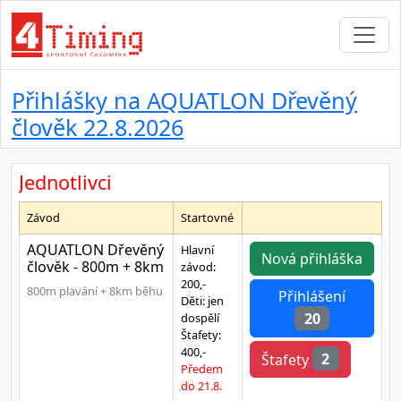
Přihlášky na AQUATLON Dřevěný
člověk 22.8.2026
Jednotlivci
Závod
Startovné
AQUATLON Dřevěný
Hlavní
Nová přihláška
člověk - 800m + 8km
závod:
200,-
800m plavání + 8km běhu
Přihlášení
Děti: jen
20
dospělí
Štafety:
400,-
2
Štafety
Předem
do 21.8.